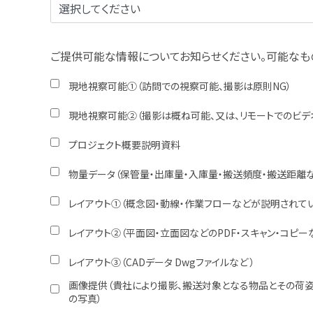
ご提供可能な情報についてお知らせください。可能なも
現地視察可能①（訪問での視察可能、撮影は原則NG）
現地視察可能②（撮影は概ね可能、又は、リモートでのビデ
プロジェクト概要説明資料
物量データ（保管量・出庫量・入庫量・搬送頻度・搬送距離な
レイアウト①（概念図・動線・作業フローなどが説明されて
レイアウト②（平面図・立面図などのPDF・スキャン・コピー
レイアウト➂（CADデータ Dwgファイルなど ）
画像提供（貴社により撮影、搬送対象となる物品とその荷姿
の写真）