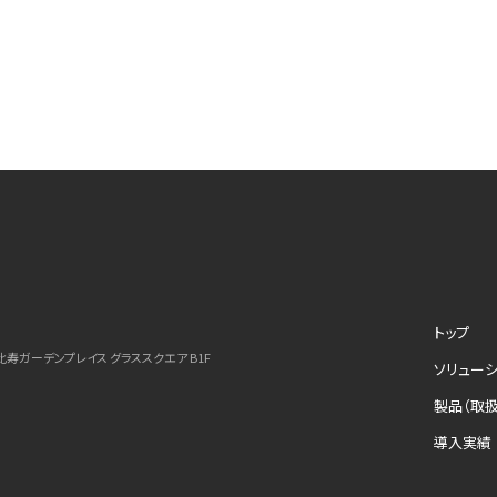
トップ
 恵比寿ガーデンプレイス グラススクエア B1F
ソリュー
製品（取扱い
導入実績