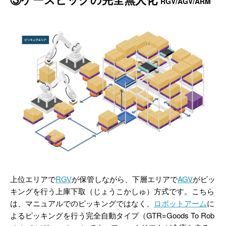
RGV/AGV/ARM
上位エリアで
RGV
が保管しながら、下層エリアで
AGV
がピッ
キングを行う上庫下取（じょうこかしゅ）方式です。こちら
は、マニュアルでのピッキングではなく、
ロボットアーム
に
よるピッキングを行う完全自動タイプ（GTR=Goods To Rob