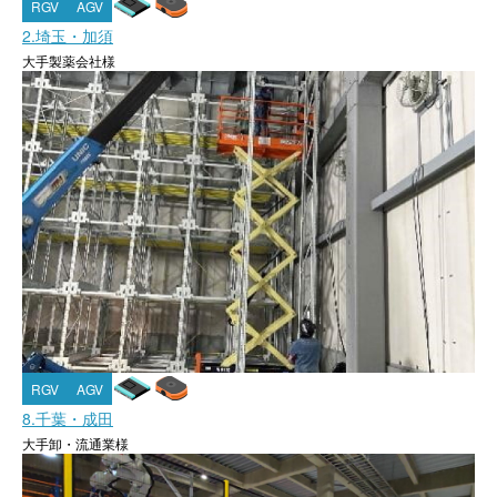
RGV
AGV
2.埼玉・加須
大手製薬会社様
RGV
AGV
8.千葉・成田
大手卸・流通業様